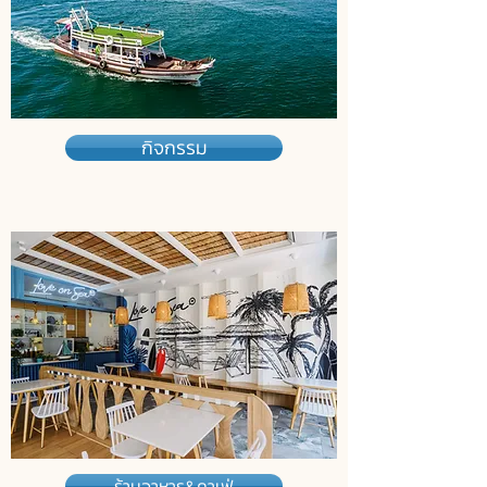
กิจกรรม
ร้านอาหาร&คาเฟ่